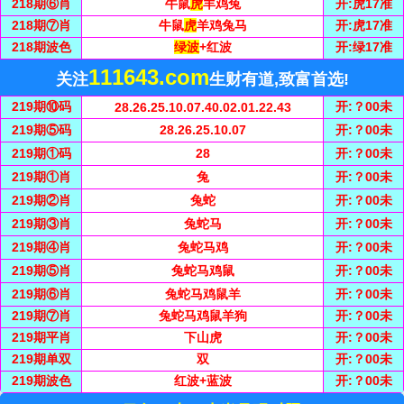
218
期⑥肖
牛鼠
虎
羊鸡兔
开:
虎17准
218
期⑦肖
牛鼠
虎
羊鸡兔马
开:
虎17准
218
期波色
绿波
+红波
开:
绿17准
111643.com
关注
生财有道,致富首选!
219
期⑩码
开:
？00未
28.26.25.10.07.40.02.01.22.43
219
期⑤
码
28.26.25.10.07
开:
？00未
219
期①码
28
开:
？00未
219
期①肖
兔
开:
？00未
219
期②肖
兔蛇
开:
？00未
219
期③肖
兔蛇马
开:
？00未
219
期④肖
兔蛇马鸡
开:
？00未
219
期⑤肖
兔蛇马鸡鼠
开:
？00未
219
期⑥肖
兔蛇马鸡鼠羊
开:
？00未
219
期⑦肖
兔蛇马鸡鼠羊狗
开:
？00未
219
期平肖
下山虎
开:
？00未
219
期单双
双
开:
？00未
219
期波色
红波+蓝波
开:
？00未