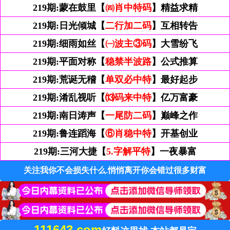
219期:
蒙在鼓里【
㈣肖中特码
】精益求精
219期:
日光倾城【
二行加二码
】互相转告
219期:
细雨如丝【
㈠波主③码
】大雪纷飞
219期:
平面对称【
稳禁半波路
】公式推算
219期:
荒诞无稽【
单双必中特
】最好起步
219期:
淆乱视听【
⒀码来中特
】亿万富豪
219期:
南日涛声【
一尾防二码
】巅峰之作
219期:
鲁连蹈海【
⑥肖稳中特
】开基创业
219期:
三河大捷【
5.字解平特
】一夜暴富
关注我你不会损失什么.悄悄离开你会错过很多财富
111643.com