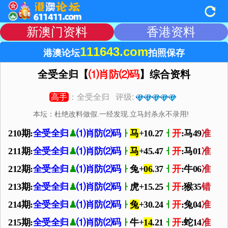
新澳门资料
香港资料
111643.com
港澳论坛
拍照保存
全受全归【
⑴肖防⑵码
】综合资料
高手
：全受全归 评级:
本坛：杜绝改料做假.一经发现.立马封杀永不录用!
210期:
全受全归
♟
⑴肖防⑵码
ㅏ
马
+10.27
ㅓ
开
:马49
准
211期:
全受全归
♟
⑴肖防⑵码
ㅏ
马
+45.47
ㅓ
开
:马01
准
212期:
全受全归
♟
⑴肖防⑵码
ㅏ
兔+
06
.37
ㅓ
开
:牛06
准
213期:
全受全归
♟
⑴肖防⑵码
ㅏ
虎+15.25
ㅓ
开
:猴35
错
214期:
全受全归
♟
⑴肖防⑵码
ㅏ
兔
+30.24
ㅓ
开
:兔04
准
215期:
全受全归
♟
⑴肖防⑵码
ㅏ
牛+
14
.21
ㅓ
开
:蛇14
准