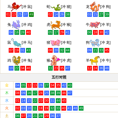
马
[冲 鼠]
蛇
[冲 猪]
龙
[冲 狗]
01
13
25
37
49
02
14
26
38
03
15
27
39
兔
[冲 鸡]
虎
[冲 猴]
牛
[冲 羊]
04
16
28
40
05
17
29
41
06
18
30
42
鼠
[冲 马]
猪
[冲 蛇]
狗
[冲 龙]
07
19
31
43
08
20
32
44
09
21
33
45
鸡
[冲 兔]
猴
[冲 虎]
羊
[冲 牛]
10
22
34
46
11
23
35
47
12
24
36
48
五行对照
金
04
05
12
13
26
27
34
35
42
43
木
08
09
16
17
24
25
38
39
46
47
水
01
14
15
22
23
30
31
44
45
火
02
03
10
11
18
19
32
33
40
41
48
49
土
06
07
20
21
28
29
36
37