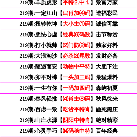
219期:
羊质虎形【
平特⒉中⒈
】致富万家
219期:
一定江山【
㈢肖加⑷码
】造福彩民
219期:
扭转乾坤【
大小主①码
】诚信可靠
219期:
胆怯心虚【
经典⑹码数
】击节称赏
219期:
打小就帅【
⑵门防⑵码
】独家好料
219期:
大浪淘沙【
必杀⑶尾数
】发财必备
219期:
随遇而安【
动物中平特
】大胆下注
219期:
卯不对榫【
一头加三码
】最猛爆料
219期:
一生有你【
一码加四码
】森屿初夏
219期:
春风轻拂【
⑷肖主⑻码
】秋风徐来
219期:
百虑一致【
吃货平特肖
】砸死黑庄
219期:
山庄水源【
阴阳中特肖
】绝对精彩
219期:
心灵手巧【
⒁码稳中特
】百年经典