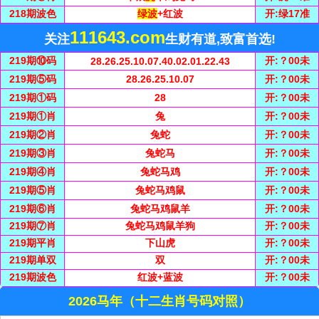
218
期波色
绿波
+红波
开:
绿17准
111643.com
关注
生财有道,致富首选!
219
期⑩码
开:
？00未
28.26.25.10.07.40.02.01.22.43
219
期⑤
码
28.26.25.10.07
开:
？00未
219
期①码
28
开:
？00未
219
期①肖
兔
开:
？00未
219
期②肖
兔蛇
开:
？00未
219
期③肖
兔蛇马
开:
？00未
219
期④肖
兔蛇马鸡
开:
？00未
219
期⑤肖
兔蛇马鸡鼠
开:
？00未
219
期⑥肖
兔蛇马鸡鼠羊
开:
？00未
219
期⑦肖
兔蛇马鸡鼠羊狗
开:
？00未
219
期平肖
下山虎
开:
？00未
219
期单双
双
开:
？00未
219
期波色
红波+蓝波
开:
？00未
2026马年（十二生肖号码对照）