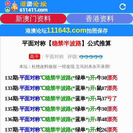
新澳门资料
香港资料
111643.com
港澳论坛
拍照保存
平面对称【
稳禁半波路
】公式推算
高手
：平面对称 评级:
本坛：杜绝改料做假.一经发现.立马封杀永不录用!
132期:
平面对称
℃
稳禁半波路
(*
绿单
*)
开
:牛30
漂亮
133期:
平面对称
℃
稳禁半波路
(*
蓝单
*)
开
:鼠07
漂亮
134期:
平面对称
℃
稳禁半波路
(*
蓝单
*)
开
:马37
亏了
135期:
平面对称
℃
稳禁半波路
(*
绿单
*)
开
:牛30
漂亮
136期:
平面对称
℃
稳禁半波路
(*
蓝单
*)
开
:羊48
漂亮
137期:
平面对称
℃
稳禁半波路
(*
绿单
*)
开
:蛇26
漂亮