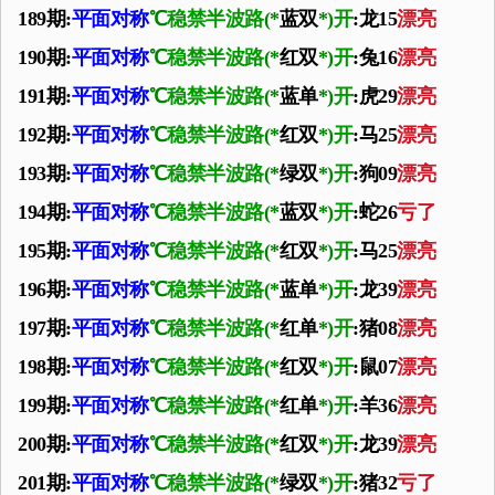
189期:
平面对称
℃
稳禁半波路
(*
蓝双
*)
开
:龙15
漂亮
190期:
平面对称
℃
稳禁半波路
(*
红双
*)
开
:兔16
漂亮
191期:
平面对称
℃
稳禁半波路
(*
蓝单
*)
开
:虎29
漂亮
192期:
平面对称
℃
稳禁半波路
(*
红双
*)
开
:马25
漂亮
193期:
平面对称
℃
稳禁半波路
(*
绿双
*)
开
:狗09
漂亮
194期:
平面对称
℃
稳禁半波路
(*
蓝双
*)
开
:蛇26
亏了
195期:
平面对称
℃
稳禁半波路
(*
红双
*)
开
:马25
漂亮
196期:
平面对称
℃
稳禁半波路
(*
蓝单
*)
开
:龙39
漂亮
197期:
平面对称
℃
稳禁半波路
(*
红单
*)
开
:猪08
漂亮
198期:
平面对称
℃
稳禁半波路
(*
红双
*)
开
:鼠07
漂亮
199期:
平面对称
℃
稳禁半波路
(*
红单
*)
开
:羊36
漂亮
200期:
平面对称
℃
稳禁半波路
(*
红双
*)
开
:龙39
漂亮
201期:
平面对称
℃
稳禁半波路
(*
绿双
*)
开
:猪32
亏了