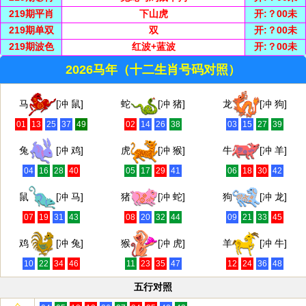
219
期平肖
下山虎
开:
？00未
219
期单双
双
开:
？00未
219
期波色
红波+蓝波
开:
？00未
2026马年（十二生肖号码对照）
马
[冲 鼠]
蛇
[冲 猪]
龙
[冲 狗]
01
13
25
37
49
02
14
26
38
03
15
27
39
兔
[冲 鸡]
虎
[冲 猴]
牛
[冲 羊]
04
16
28
40
05
17
29
41
06
18
30
42
鼠
[冲 马]
猪
[冲 蛇]
狗
[冲 龙]
07
19
31
43
08
20
32
44
09
21
33
45
鸡
[冲 兔]
猴
[冲 虎]
羊
[冲 牛]
10
22
34
46
11
23
35
47
12
24
36
48
五行对照