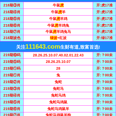
218
期③肖
牛鼠
虎
开:
虎17准
218
期④肖
牛鼠
虎
羊
开:
虎17准
218
期⑤肖
牛鼠
虎
羊鸡
开:
虎17准
218
期⑥肖
牛鼠
虎
羊鸡兔
开:
虎17准
218
期⑦肖
牛鼠
虎
羊鸡兔马
开:
虎17准
218
期波色
绿波
+红波
开:
绿17准
111643.com
关注
生财有道,致富首选!
219
期⑩码
开:
？00未
28.26.25.10.07.40.02.01.22.43
219
期⑤
码
28.26.25.10.07
开:
？00未
219
期①码
28
开:
？00未
219
期①肖
兔
开:
？00未
219
期②肖
兔蛇
开:
？00未
219
期③肖
兔蛇马
开:
？00未
219
期④肖
兔蛇马鸡
开:
？00未
219
期⑤肖
兔蛇马鸡鼠
开:
？00未
219
期⑥肖
兔蛇马鸡鼠羊
开:
？00未
219
期⑦肖
兔蛇马鸡鼠羊狗
开:
？00未