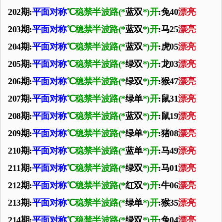
202期:
平面对称
℃
稳禁半波路
(*
蓝双
*)
开
:兔40
漂亮
203期:
平面对称
℃
稳禁半波路
(*
蓝双
*)
开
:马25
漂亮
204期:
平面对称
℃
稳禁半波路
(*
蓝双
*)
开
:虎05
漂亮
205期:
平面对称
℃
稳禁半波路
(*
绿双
*)
开
:龙03
漂亮
206期:
平面对称
℃
稳禁半波路
(*
绿双
*)
开
:猴47
漂亮
207期:
平面对称
℃
稳禁半波路
(*
绿单
*)
开
:鼠31
漂亮
208期:
平面对称
℃
稳禁半波路
(*
蓝双
*)
开
:鼠19
漂亮
209期:
平面对称
℃
稳禁半波路
(*
绿单
*)
开
:猪08
漂亮
210期:
平面对称
℃
稳禁半波路
(*
蓝单
*)
开
:马49
漂亮
211期:
平面对称
℃
稳禁半波路
(*
绿双
*)
开
:马01
漂亮
212期:
平面对称
℃
稳禁半波路
(*
红双
*)
开
:牛06
漂亮
213期:
平面对称
℃
稳禁半波路
(*
绿单
*)
开
:猴35
漂亮
214期:
平面对称
℃
稳禁半波路
(*
绿双
*)
开
:兔04
漂亮