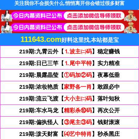
关注我你不会损失什么.悄悄离开你会错过很多财富
111643.com
好料这里找,本站都是宝
219期:九霄云外【
⒈波主㈡码
】稳定赚钱
219期:日已三竿【
⒈尾中平特
】实力精准
219期:晨露晶莹【
①码加②码
】夜幕低垂
219期:浓妆艳质【
家野各一肖
】敢跟必中
219期:流云飞渡【
大小主㈡码
】落叶知秋
219期:车水马龙【
精彩杀⑩码
】再次公开
219期:偏执怪人【
③尾主③码
】钱财滚滚
219期:泼天财富【
⑷艺中特肖
】秒杀黑庄