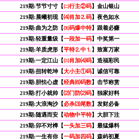
219期:
节节寸寸【
㈡行主②码
】金山银山
219期:
晨曦初现【
⑷肖加⒉码
】夜色如水
219期:
曲为之防【
㈤码爆中特
】跟着必赚
219期:
轻重量级【
一段加一码
】中奖第一
219期:
羊质虎形【
平特⒉中⒈
】致富万家
219期:
一定江山【
㈢肖加⑷码
】造福彩民
219期:
扭转乾坤【
大小主①码
】诚信可靠
219期:
胆怯心虚【
经典⑹码数
】击节称赏
219期:
打小就帅【
⑵门防⑵码
】独家好料
219期:
大浪淘沙【
必杀⑶尾数
】发财必备
219期:
随遇而安【
动物中平特
】大胆下注
219期:
卯不对榫【
一头加三码
】最猛爆料
219期:
一生有你【
一码加四码
】森屿初夏