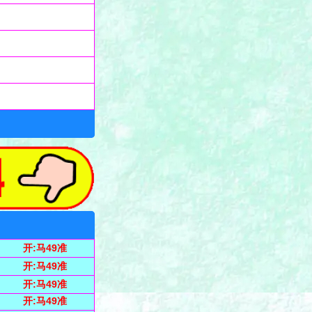
开:
马49准
开:
马49准
开:
马49准
开:
马49准